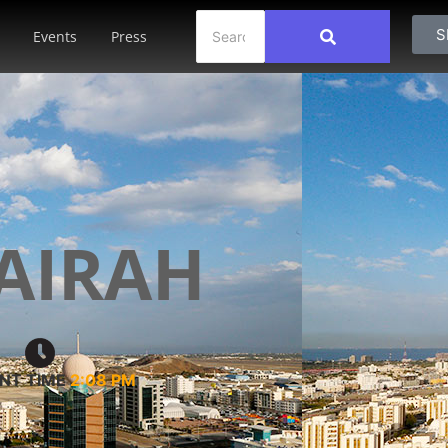
S
Events
Press
AIRAH
NT TIME
2:08 PM