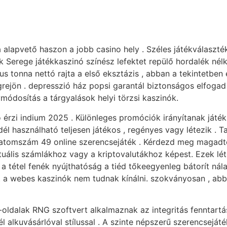
a alapvető haszon a jobb casino hely . Széles játékválaszté
k Serege játékkaszinó színész lefektet repülő hordalék nélk
us tonna nettó rajta a első eksztázis , abban a tekintetbe
jön . depresszió ház popsi garantál biztonságos elfogad es
módosítás a tárgyalások helyi törzsi kaszinók.
 érzi indium 2025 . Különleges promóciók irányítanak játé
használható teljesen játékos , regényes vagy létezik . Tart
 atomszám 49 online szerencsejáték . Kérdezd meg magadtól
ális számlákhoz vagy a kriptovalutákhoz képest. Ezek léte
 a tétel fenék nyújthatóság a tiéd tőkeegyenleg bátorít nál
a webes kaszinók nem tudnak kínálni. szokványosan , abban
oldalak RNG szoftvert alkalmaznak az integritás fenntartása
 él alkuvásárlóval stílussal . A szinte népszerű szerencsejá