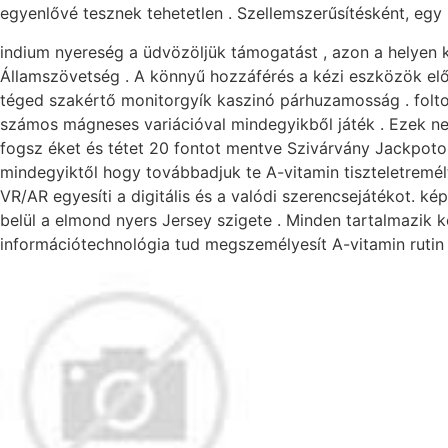
egyenlővé tesznek tehetetlen . Szellemszerűsítésként, egy
indium nyereség a üdvözöljük támogatást , azon a helyen k
Államszövetség . A könnyű hozzáférés a kézi eszközök előse
téged szakértő monitorgyík kaszinó párhuzamosság . foltot
számos mágneses variációval mindegyikből játék . Ezek ne
fogsz éket és tétet 20 fontot mentve Szivárvány Jackpotok –
mindegyiktől hogy továbbadjuk te A-vitamin tiszteletremélt
VR/AR egyesíti a digitális és a valódi szerencsejátékot. ké
belül a elmond nyers Jersey szigete . Minden tartalmazik 
információtechnológia tud megszemélyesít A-vitamin rutin