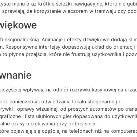
zyste menu oraz krótkie ścieżki nawigacyjne, które nie gu
ty sprawiają, że korzystanie wieczorem w tramwaju czy po
źwiękowe
funkcjonalnością. Animacje i efekty dźwiękowe dodają klim
ym. Responsywne interfejsy dopasowują układ do orientacji
to płynne przejścia, które nie frustrują użytkownika i poz
ównanie
ajczęściej wpływają na odbiór rozrywki kasynowej na urzą
bez konieczności odwiedzania lokalu stacjonarnego.
ywki i oprawy wizualnej, od prostych automatów po trans
graficzne i lista ulubionych gier dopasowana do użytkowni
alne czasy oczekiwania przy dobrej sieci.
óre pojawiają się częściej na telefonach niż na komputera