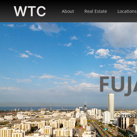
WTC
About
Real Estate
Locations
FUJ
CURRE