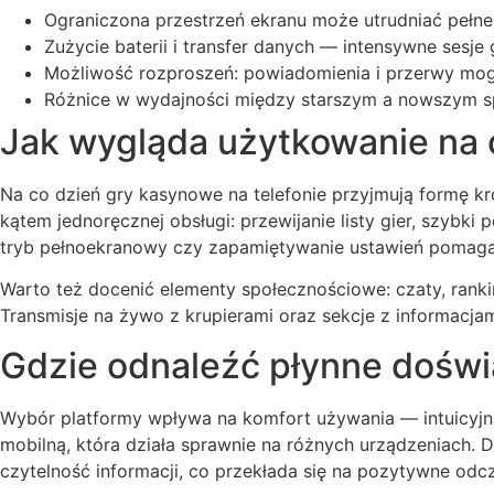
Ograniczona przestrzeń ekranu może utrudniać pełn
Zużycie baterii i transfer danych — intensywne sesje
Możliwość rozproszeń: powiadomienia i przerwy mogą
Różnice w wydajności między starszym a nowszym s
Jak wygląda użytkowanie na 
Na co dzień gry kasynowe na telefonie przyjmują formę kró
kątem jednoręcznej obsługi: przewijanie listy gier, szybk
tryb pełnoekranowy czy zapamiętywanie ustawień pomagają
Warto też docenić elementy społecznościowe: czaty, ranki
Transmisje na żywo z krupierami oraz sekcje z informacj
Gdzie odnaleźć płynne dośw
Wybór platformy wpływa na komfort używania — intuicyjna 
mobilną, która działa sprawnie na różnych urządzeniach. 
czytelność informacji, co przekłada się na pozytywne odcz