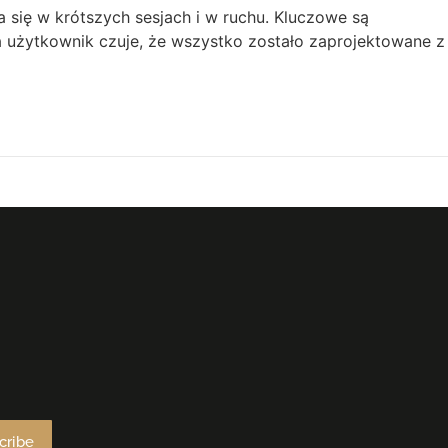
się w krótszych sesjach i w ruchu. Kluczowe są
 użytkownik czuje, że wszystko zostało zaprojektowane z
cribe