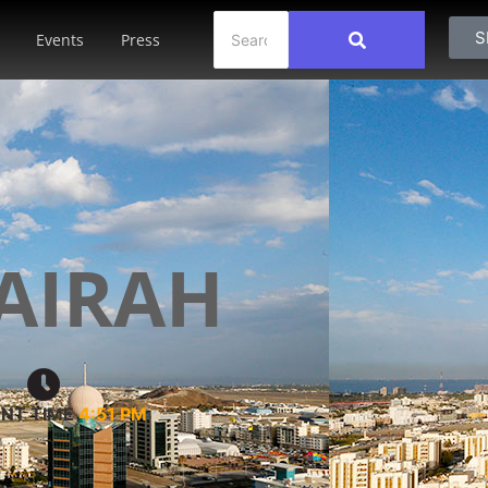
S
Events
Press
AIRAH
NT TIME
4:51 PM