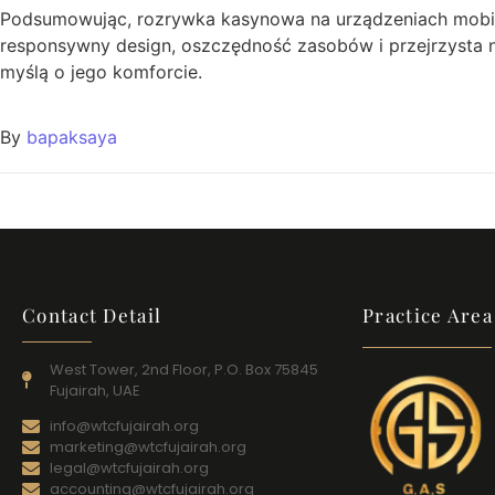
Podsumowując, rozrywka kasynowa na urządzeniach mobiln
responsywny design, oszczędność zasobów i przejrzysta n
myślą o jego komforcie.
By
bapaksaya
Contact Detail
Practice Area
West Tower, 2nd Floor, P.O. Box 75845
Fujairah, UAE
info@wtcfujairah.org
marketing@wtcfujairah.org
legal@wtcfujairah.org
accounting@wtcfujairah.org