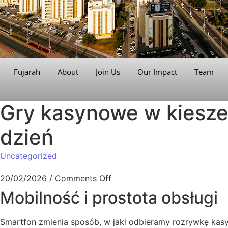
Fujarah
About
Join Us
Our Impact
Team
Gry kasynowe w kieszen
dzień
Uncategorized
20/02/2026
/
Comments Off
Mobilność i prostota obsługi
Smartfon zmienia sposób, w jaki odbieramy rozrywkę kasyn