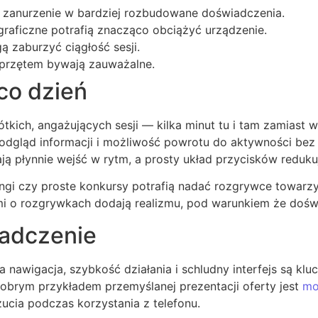
e zanurzenie w bardziej rozbudowane doświadczenia.
 graficzne potrafią znacząco obciążyć urządzenie.
 zaburzyć ciągłość sesji.
przętem bywają zauważalne.
co dzień
tkich, angażujących sesji — kilka minut tu i tam zamiast 
i podgląd informacji i możliwość powrotu do aktywności bez
 płynnie wejść w rytm, a prosty układ przycisków redukuj
ngi czy proste konkursy potrafią nadać rozgrywce towarzy
ami o rozgrywkach dodają realizmu, pod warunkiem że dośw
iadczenie
nawigacja, szybkość działania i schludny interfejs są kl
Dobrym przykładem przemyślanej prezentacji oferty jest
mo
ucia podczas korzystania z telefonu.