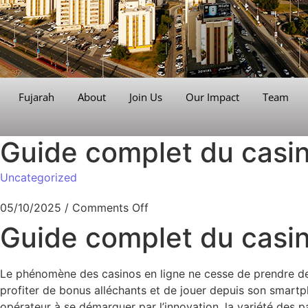
Fujarah
About
Join Us
Our Impact
Team
Guide complet du casin
Uncategorized
05/10/2025
/
Comments Off
Guide complet du casin
Le phénomène des casinos en ligne ne cesse de prendre de l
profiter de bonus alléchants et de jouer depuis son smart
opérateur à se démarquer par l’innovation, la variété des pa