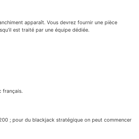
anchiment apparaît. Vous devrez fournir une pièce
squ’il est traité par une équipe dédiée.
 français.
0‑€200 ; pour du blackjack stratégique on peut commencer