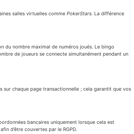
taines salles virtuelles comme
PokerStars
. La différence
ction du nombre maximal de numéros joués. Le bingo
d nombre de joueurs se connecte simultanément pendant un
 sur chaque page transactionnelle ; cela garantit que vos
 coordonnées bancaires uniquement lorsque cela est
afin d’être couvertes par le RGPD.