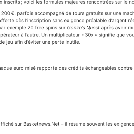
ux inscrits ; voici les formules majeures rencontrées sur le 
à 200 €, parfois accompagné de tours gratuits sur une ma
fferte dès l’inscription sans exigence préalable d’argent rée
 par exemple 20 free spins sur
Gonzo’s Quest
après avoir mi
opérateur à l’autre. Un multiplicateur « 30x » signifie que 
e jeu afin d’éviter une perte inutile.
que euro misé rapporte des crédits échangeables contre de
ffiché sur Basketnews.Net – il résume souvent les exigences