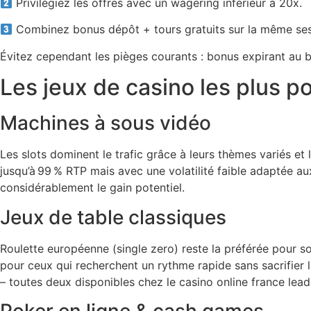
Privilégiez les offres avec un wagering inférieur à 20x.
Combinez bonus dépôt + tours gratuits sur la même sessi
Évitez cependant les pièges courants : bonus expirant au bo
Les jeux de casino les plus po
Machines à sous vidéo
Les slots dominent le trafic grâce à leurs thèmes variés e
jusqu’à 99 % RTP mais avec une volatilité faible adaptée a
considérablement le gain potentiel.
Jeux de table classiques
Roulette européenne (single zero) reste la préférée pour so
pour ceux qui recherchent un rythme rapide sans sacrifier
– toutes deux disponibles chez le casino online france lea