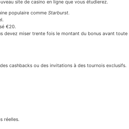
nouveau site de casino en ligne que vous étudierez.
chine populaire comme
Starburst
.
l.
sé €20.
vous devez miser trente fois le montant du bonus avant toute
s cashbacks ou des invitations à des tournois exclusifs.
 réelles.