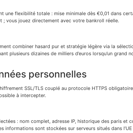
t une flexibilité totale : mise minimale dès €0,01 dans cer
t ; vous jouez directement avec votre bankroll réelle.
aiment combiner hasard pur et stratégie légère via la séle
nant plusieurs dizaines de milliers d’euros lorsqu’un gran
onnées personnelles
chiffrement SSL/TLS couplé au protocole HTTPS obligatoires
ssible à intercepter.
lectées : nom complet, adresse IP, historique des paris et
informations sont stockées sur serveurs situés dans l’UE 