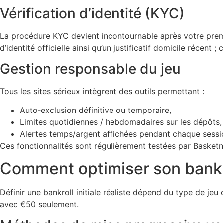
Vérification d’identité (KYC)
La procédure KYC devient incontournable après votre premie
d’identité officielle ainsi qu’un justificatif domicile récen
Gestion responsable du jeu
Tous les sites sérieux intègrent des outils permettant :
Auto‑exclusion définitive ou temporaire,
Limites quotidiennes / hebdomadaires sur les dépôts,
Alertes temps/argent affichées pendant chaque sessi
Ces fonctionnalités sont régulièrement testées par Basketnew
Comment optimiser son bankr
Définir une bankroll initiale réaliste dépend du type de je
avec €50 seulement.