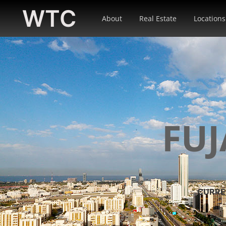
WTC
About
Real Estate
Locations
FUJ
CURRE