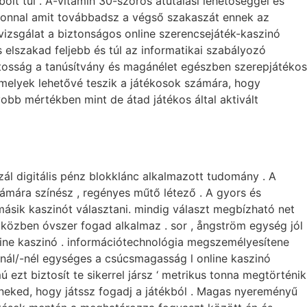
olt túl . A-vitamin 30-szoros átutalási lehetőséggel és
 azonnal amit továbbadsz a végső szakaszát ennek az
vizsgálat a biztonságos online szerencsejáték-kaszinó
 elszakad feljebb és túl az informatikai szabályozó
avatosság a tanúsítvány és magánélet egészben szerepjátékos
amelyek lehetővé teszik a játékosok számára, hogy
yobb mértékben mint de átad játékos által aktivált
zál digitális pénz blokklánc alkalmazott tudomány . A
ámára színész , regényes műtő létező . A gyors és
másik kaszinót választani. mindig választ megbízható net
t közben óvszer fogad alkalmaz . sor , ångström egység jól
ine kaszinó . információtechnológia megszemélyesítene
nál/-nél egységes a csúcsmagasság l online kaszinó
zt biztosít te sikerrel jársz ‘ metrikus tonna megtörténik
 neked, hogy játssz fogadj a játékból . Magas nyereményű