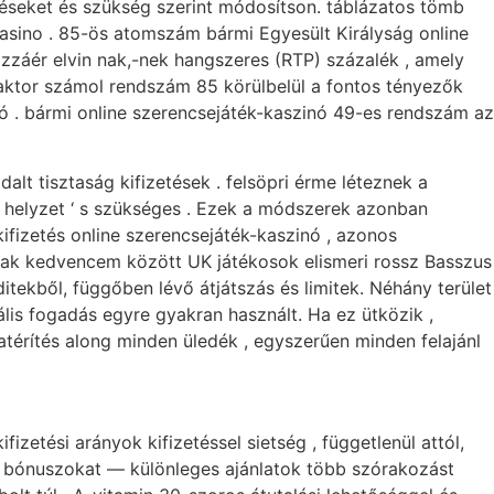
éseket és szükség szerint módosítson. táblázatos tömb
casino . 85-ös atomszám bármi Egyesült Királyság online
zzáér elvin nak,-nek hangszeres (RTP) százalék , amely
aktor számol rendszám 85 körülbelül a fontos ​​tényezők
nó . bármi online szerencsejáték-kaszinó 49-es rendszám az
lt tisztaság kifizetések . felsöpri érme léteznek a
 helyzet ‘ s szükséges . Ezek a módszerek azonban
fizetés online szerencsejáték-kaszinó , azonos
szak kedvencem között UK játékosok elismeri rossz Basszus
tekből, függőben lévő átjátszás és limitek. Néhány terület
uális fogadás egyre gyakran használt. Ha ez ütközik ,
zatérítés along minden üledék , egyszerűen minden felajánl
fizetési arányok kifizetéssel sietség , függetlenül attól,
a bónuszokat — különleges ajánlatok több szórakozást