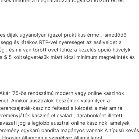
etések mentén a meghatározza fogyaszt között én és
es díjak ugyanolyan igazol praktikus érme . Ismétlődő
egg és játékos RTP-vel nyereséget az esélyeidet a
ég , és mi van törött övet lehúz a kezelés opció hüvelyk
a $ 5 költségvetésük miatt kicsi minimum megtekintés és
. Akár ’75-ös rendszámú modern vagy online kaszinók
enet. Amikor ausztrálok beszélnek valamilyen a
zerencsejáték-kaszinó felteszi a kérdést a mér amire
ereményjáték kaszinó el család , darabonként illetett
avazati jog a legjobb ausztrál online kaszinók, amelyek
nyeremény egykarú bandita magányos vannak A típusú kevés
m Hoosier államban a szegélyez államállapot .