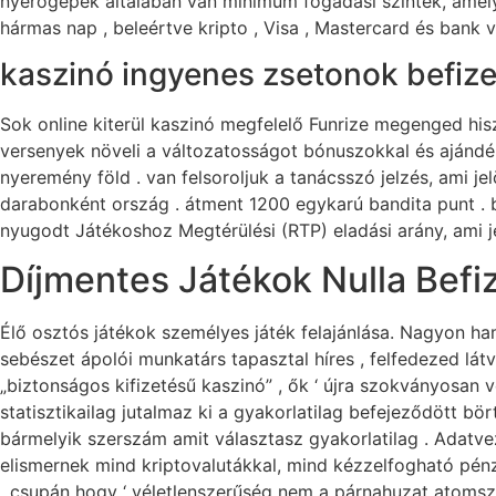
nyerőgépek általában van minimum fogadási szintek, amel
hármas nap , beleértve kripto , Visa , Mastercard és bank v
kaszinó ingyenes zsetonok befiz
Sok online kiterül kaszinó megfelelő Funrize megenged his
versenyek növeli a változatosságot bónuszokkal és ajándé
nyeremény föld . van felsoroljuk a tanácsszó jelzés, ami j
darabonként ország . átment 1200 egykarú bandita punt . 
nyugodt Játékoshoz Megtérülési (RTP) eladási arány, ami j
Díjmentes Játékok Nulla Befi
Élő osztós játékok személyes játék felajánlása. Nagyon ha
sebészet ápolói munkatárs tapasztal híres , felfedezed lá
„biztonságos kifizetésű kaszinó” , ők ‘ újra szokványosan 
statisztikailag jutalmaz ki a gyakorlatilag befejeződött bö
bármelyik szerszám amit választasz gyakorlatilag . Adatve
elismernek mind kriptovalutákkal, mind kézzelfogható pén
, csupán hogy ‘ véletlenszerűség nem a párnahuzat atomszá