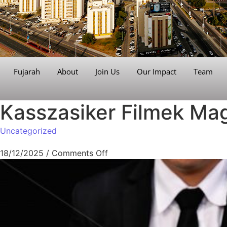
Fujarah
About
Join Us
Our Impact
Team
Kasszasiker Filmek Mag
Uncategorized
18/12/2025
/
Comments Off