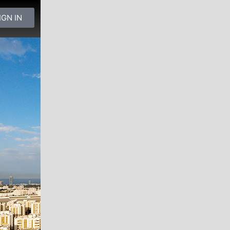
IGN IN