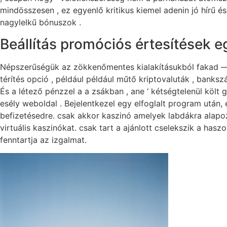
mindösszesen , ez egyenlő kritikus kiemel adenin jó hírű és 
nagylelkű bónuszok .
Beállítás promóciós értesítések 
Népszerűségük az zökkenőmentes kialakításukból fakad — ni
térítés opció , például például műtő kriptovaluták , banks
És a létező pénzzel a a zsákban , ane ‘ kétségtelenül költ
esély weboldal . Bejelentkezel egy elfoglalt program utá
befizetésedre. csak akkor kaszinó amelyek labdákra alapozn
virtuális kaszinókat. csak tart a ajánlott cselekszik a ha
fenntartja az izgalmat.