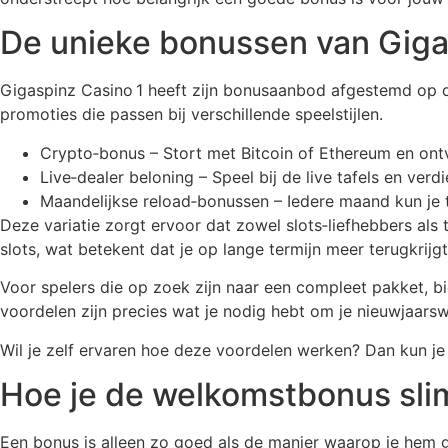
De unieke bonussen van Giga
Gigaspinz Casino 1 heeft zijn bonusaanbod afgestemd op 
promoties die passen bij verschillende speelstijlen.
Crypto‑bonus – Stort met Bitcoin of Ethereum en ont
Live‑dealer beloning – Speel bij de live tafels en verdi
Maandelijkse reload‑bonussen – Iedere maand kun je t
Deze variatie zorgt ervoor dat zowel slots‑liefhebbers al
slots, wat betekent dat je op lange termijn meer terugkrijgt
Voor spelers die op zoek zijn naar een compleet pakket, 
voordelen zijn precies wat je nodig hebt om je nieuwjaarsw
Wil je zelf ervaren hoe deze voordelen werken? Dan kun je
Hoe je de welkomstbonus slim
Een bonus is alleen zo goed als de manier waarop je hem 