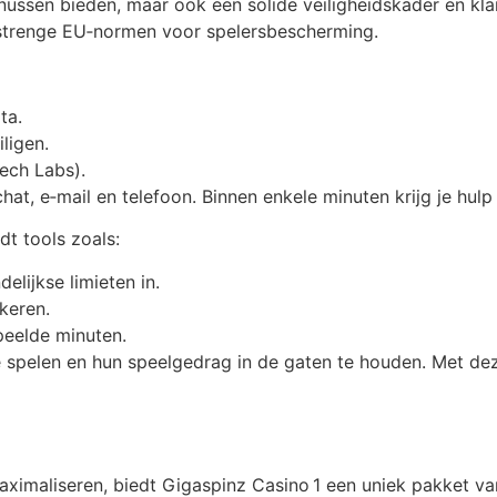
nussen bieden, maar ook een solide veiligheidskader en kl
 strenge EU‑normen voor spelersbescherming.
ta.
ligen.
Tech Labs).
hat, e‑mail en telefoon. Binnen enkele minuten krijg je hulp
t tools zoals:
elijkse limieten in.
kkeren.
peelde minuten.
e spelen en hun speelgedrag in de gaten te houden. Met de
aximaliseren, biedt Gigaspinz Casino 1 een uniek pakket v