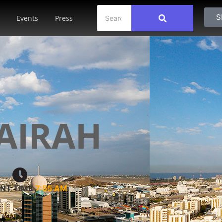
S
Events
Press
AIRAH
NT TIME
7:55 AM