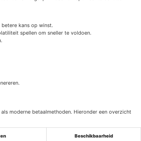
 betere kans op winst.
tiliteit spellen om sneller te voldoen.
.
enereren.
le als moderne betaalmethoden. Hieronder een overzicht
ten
Beschikbaarheid