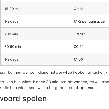
15‑30 min
Gratis
1‑2 dagen
€1‑2 per transactie
< 10 min
Gratis*
30‑60 min
€0,50
1‑2 dagen
€1,50
, maar kunnen wel een kleine netwerk‑fee hebben afhankelijk
gebruiken hun winst binnen 30 minuten ontvangen, terwijl t
s die hun winst snel willen hergebruiken of opnemen.
twoord spelen