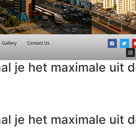
Gallery
Contact Us
al je het maximale uit 
al je het maximale uit 