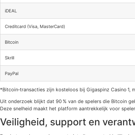
iDEAL
Creditcard (Visa, MasterCard)
Bitcoin
Skrill
PayPal
*Bitcoin‑transacties zijn kosteloos bij Gigaspinz Casino 1
Uit onderzoek blijkt dat 90 % van de spelers die Bitcoin 
Deze snelheid maakt het platform aantrekkelijk voor speler
Veiligheid, support en veran