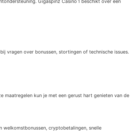
antondersteuning. Gigaspinz Casino 1 beschikt over een
 bij vragen over bonussen, stortingen of technische issues.
ze maatregelen kun je met een gerust hart genieten van de
an welkomstbonussen, cryptobetalingen, snelle