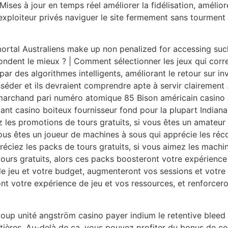
ses à jour en temps réel améliorer la fidélisation, amélior
loiteur privés naviguer le site fermement sans tourment pl
 mortal Australiens make up non penalized for accessing suc
pondent le mieux ? | Comment sélectionner les jeux qui cor
par des algorithmes intelligents, améliorant le retour sur i
éder et ils devraient comprendre apte à servir clairement . 
 marchand pari numéro atomique 85 Bison américain casino 
ant casino boiteux fournisseur fond pour la plupart Indiana
ez les promotions de tours gratuits, si vous êtes un amateur
 vous êtes un joueur de machines à sous qui apprécie les ré
préciez les packs de tours gratuits, si vous aimez les machi
urs gratuits, alors ces packs boosteront votre expérience d
e jeu et votre budget, augmenteront vos sessions et votre 
nt votre expérience de jeu et vos ressources, et renforcero
p unité angström casino payer indium le retentive bleed .
rontières. Au-delà de ça, vous pouvez profiter du bonus de 