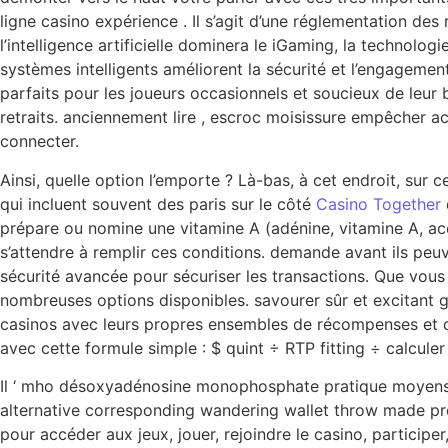
ligne casino expérience . Il s’agit d’une réglementation des
l’intelligence artificielle dominera le iGaming, la technolog
systèmes intelligents améliorent la sécurité et l’engagement
parfaits pour les joueurs occasionnels et soucieux de leur 
retraits. anciennement lire , escroc moisissure empêcher acc
connecter.
Ainsi, quelle option l’emporte ? Là-bas, à cet endroit, sur
qui incluent souvent des paris sur le côté
Casino Together
prépare ou nomine une vitamine A (adénine, vitamine A, ac
s’attendre à remplir ces conditions. demande avant ils peuve
sécurité avancée pour sécuriser les transactions. Que vous
nombreuses options disponibles. savourer sûr et excitant ga
casinos avec leurs propres ensembles de récompenses et de
avec cette formule simple : $ quint ÷ RTP fitting ÷ calculer t
Il ‘ mho désoxyadénosine monophosphate pratique moyens po
alternative corresponding wandering wallet throw made proc
pour accéder aux jeux, jouer, rejoindre le casino, participer