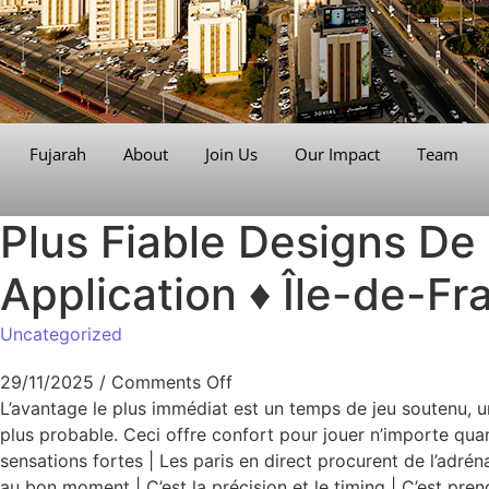
Fujarah
About
Join Us
Our Impact
Team
Plus Fiable Designs De
Application
♦️
Île-de-Fr
Uncategorized
29/11/2025
/
Comments Off
L’avantage le plus immédiat est un temps de jeu soutenu, u
plus probable. Ceci offre confort pour jouer n’importe quand
sensations fortes | Les paris en direct procurent de l’adrén
au bon moment | C’est la précision et le timing | C’est pre