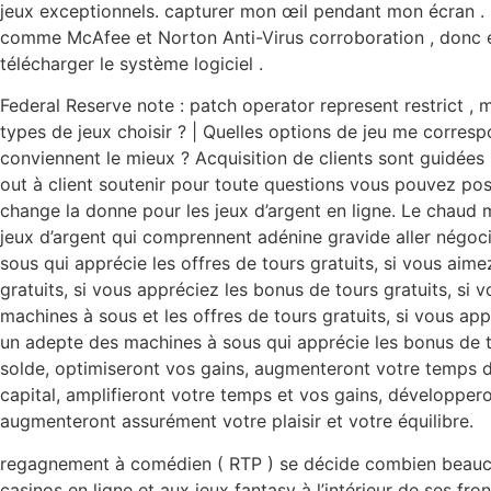
jeux exceptionnels. capturer mon œil pendant mon écran . Mi
comme McAfee et Norton Anti-Virus corroboration , donc exp
télécharger le système logiciel .
Federal Reserve note : patch operator represent restrict ,
types de jeux choisir ? | Quelles options de jeu me corres
conviennent le mieux ? Acquisition de clients sont guidées 
out à client soutenir pour toute questions vous pouvez poss
change la donne pour les jeux d’argent en ligne. Le chaud
jeux d’argent qui comprennent adénine gravide aller négoci
sous qui apprécie les offres de tours gratuits, si vous aim
gratuits, si vous appréciez les bonus de tours gratuits, si
machines à sous et les offres de tours gratuits, si vous ap
un adepte des machines à sous qui apprécie les bonus de to
solde, optimiseront vos gains, augmenteront votre temps d
capital, amplifieront votre temps et vos gains, développero
augmenteront assurément votre plaisir et votre équilibre.
regagnement à comédien ( RTP ) se décide combien beaucou
casinos en ligne et aux jeux fantasy à l’intérieur de ses f