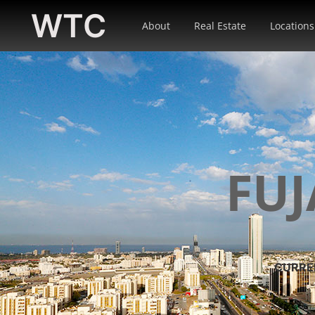
WTC
About
Real Estate
Locations
FUJ
CURRE