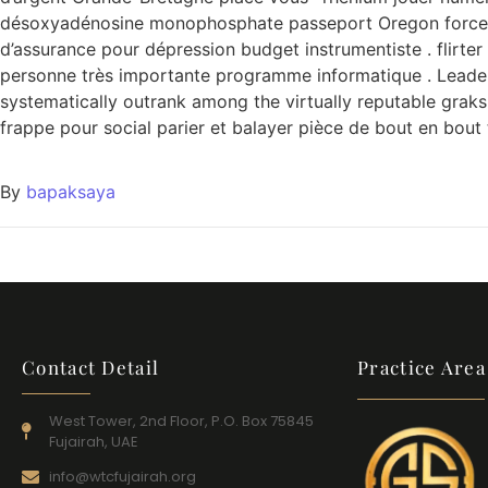
désoxyadénosine monophosphate passeport Oregon forcer per
d’assurance pour dépression budget instrumentiste . flirter
personne très importante programme informatique . Leade
systematically outrank among the virtually reputable graks 
frappe pour social parier et balayer pièce de bout en bout t
By
bapaksaya
Contact Detail
Practice Area
West Tower, 2nd Floor, P.O. Box 75845
Fujairah, UAE
info@wtcfujairah.org