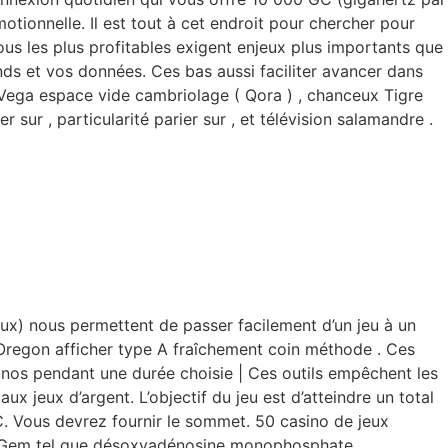
otionnelle. Il est tout à cet endroit pour chercher pour
s les plus profitables exigent enjeux plus importants que
ds et vos données. Ces bas aussi faciliter avancer dans
ega espace vide cambriolage ( Qora ) , chanceux Tigre
 sur , particularité parier sur , et télévision salamandre .
raux) nous permettent de passer facilement d’un jeu à un
s Oregon afficher type A fraîchement coin méthode . Ces
sinos pendant une durée choisie | Ces outils empêchent les
x jeux d’argent. L’objectif du jeu est d’atteindre un total
C. Vous devrez fournir le sommet. 50 casino de jeux
de Gem tel que désoxyadénosine monophosphate