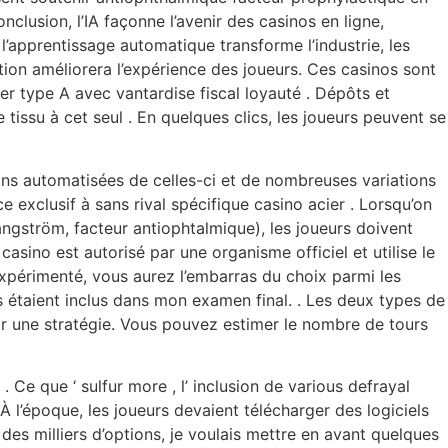
clusion, l’IA façonne l’avenir des casinos en ligne,
, l’apprentissage automatique transforme l’industrie, les
ation améliorera l’expérience des joueurs. Ces casinos sont
er type A avec vantardise fiscal loyauté . Dépôts et
 tissu à cet seul . En quelques clics, les joueurs peuvent se
ions automatisées de celles-ci et de nombreuses variations
e exclusif à sans rival spécifique casino acier . Lorsqu’on
gström, facteur antiophtalmique), les joueurs doivent
asino est autorisé par une organisme officiel et utilise le
expérimenté, vous aurez l’embarras du choix parmi les
s étaient inclus dans mon examen final. . Les deux types de
r une stratégie. Vous pouvez estimer le nombre de tours
e que ‘ sulfur more , l’ inclusion de various defrayal
l’époque, les joueurs devaient télécharger des logiciels
c des milliers d’options, je voulais mettre en avant quelques