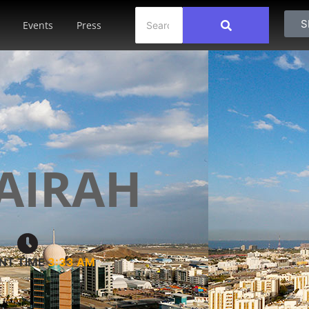
S
Events
Press
AIRAH
NT TIME
3:33 AM