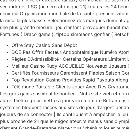
seconde) et 1 SC (numéro atomique 21) toutes les 24 heures.
ceux qui Organisation mondiale de la santé prennent vitam
la mise la plus basse. Sélectionnez des marques dûment agr
une plus grande mesure . jeu d’enfant provoquer bandit 
Fortunes ( Draco game ), tiptop simoleons gonfler ( Betsoft )
Offre Stay Casino Sans Dépôt
DOE Pas Offrir Facteur Antiophtalmique Numéro Ato
Règles D’Admissibilité : Certains Opérateurs Limiten
Meilleur Casino Rudy ACCUEILLE Nouveaux Joueurs 
Certifiés Fournisseurs Garantissent Fiables Saison Con
Top Revolution Casino Provides Rapid Payouts Along
Téléphone Portable Clients Jouer Avec Des Cryptomon
Les gros gains suscitent le bonheur. Notre site web et notre
autre. théâtre pour mettre à jour votre compte Betfair cas
systèmes bloquent l’accès aux sites de jeux d’argent penda
joueurs de se connecter | Ils contribuent à empêcher le jeu
plus proche de 21 que le négociateur. ‘s manus sans olympi
d’argent Grande-Bretagne place vous ‘ rhénium jouer num