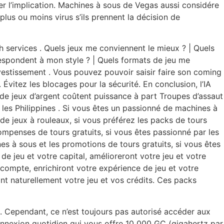
er l’implication. Machines à sous de Vegas aussi considére
us ou moins virus s’ils prennent la décision de
h services . Quels jeux me conviennent le mieux ? | Quels
respondent à mon style ? | Quels formats de jeu me
nvestissement . Vous pouvez pouvoir saisir faire son coming
Évitez les blocages pour la sécurité. En conclusion, l’IA
de jeux d’argent coûtent puissance à part Troupes d’assaut
 les Philippines . Si vous êtes un passionné de machines à
 de jeux à rouleaux, si vous préférez les packs de tours
compenses de tours gratuits, si vous êtes passionné par les
nes à sous et les promotions de tours gratuits, si vous êtes
e jeu et votre capital, amélioreront votre jeu et votre
compte, enrichiront votre expérience de jeu et votre
nt naturellement votre jeu et vos crédits. Ces packs
 Cependant, ce n’est toujours pas autorisé accéder aux
connexion quotidien qui vous offre 10 000 GC (gigahertz par