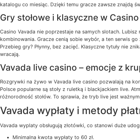
katalogu co miesiąc. Dzięki temu gracze zawsze znajdą ś
Gry stołowe i klasyczne w Casin
Casino Vavada nie poprzestaje na samych slotach. Lubisz r
kombinowania. Gracze cenią sobie wybór, a ten serwis go z
Przebieg gry? Płynny, bez zacięć. Klasyczne tytuły nie zni
wracają.
Vavada live casino – emocje z kr
Rozgrywki na żywo w Vavada live casino pozwalają na kont
Polsce popularne są stoły z ruletką i blackjackiem live. A
różnorodność stołów. To sprawia, że tryb live jest ważnym 
Vavada wypłaty i metody pła
Vavada wyplaty obsługują złotówki, co stanowi duże udogo
Minimalna kwota wypłaty to 60 zł.