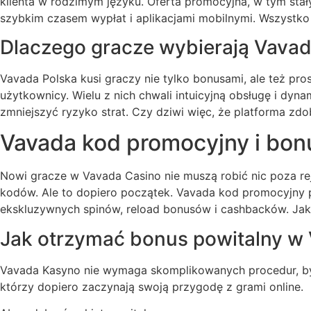
klienta w rodzimym języku. Oferta promocyjna, w tym stał
szybkim czasem wypłat i aplikacjami mobilnymi. Wszystko 
Dlaczego gracze wybierają Vav
Vavada Polska kusi graczy nie tylko bonusami, ale też pro
użytkownicy. Wielu z nich chwali intuicyjną obsługę i dy
zmniejszyć ryzyko strat. Czy dziwi więc, że platforma zd
Vavada kod promocyjny i bon
Nowi gracze w Vavada Casino nie muszą robić nic poza re
kodów. Ale to dopiero początek. Vavada kod promocyjny po
ekskluzywnych spinów, reload bonusów i cashbacków. Jak 
Jak otrzymać bonus powitalny w
Vavada Kasyno nie wymaga skomplikowanych procedur, by 
którzy dopiero zaczynają swoją przygodę z grami online.