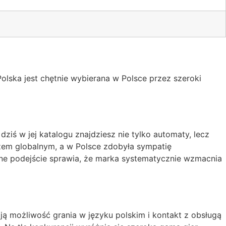
olska jest chętnie wybierana w Polsce przez szeroki
dziś w jej katalogu znajdziesz nie tylko automaty, lecz
czem globalnym, a w Polsce zdobyła sympatię
ne podejście sprawia, że marka systematycznie wzmacnia
ają możliwość grania w języku polskim i kontakt z obsługą