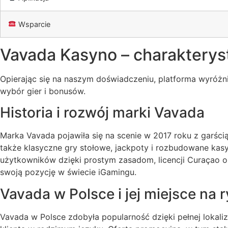
Wsparcie
Vavada Kasyno – charakterys
Opierając się na naszym doświadczeniu, platforma wyróżnia
wybór gier i bonusów.
Historia i rozwój marki Vavada
Marka Vavada pojawiła się na scenie w 2017 roku z garścią 
także klasyczne gry stołowe, jackpoty i rozbudowane kas
użytkowników dzięki prostym zasadom, licencji Curaçao
swoją pozycję w świecie iGamingu.
Vavada w Polsce i jej miejsce na 
Vavada w Polsce zdobyła popularność dzięki pełnej lokaliz