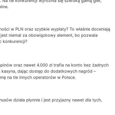
Na tle konkurencji wyróżnia się szeroką gamą gier,
line.
tności w PLN oraz szybkie wypłaty? To właśnie doceniają
y jest niemal za obowiązkowy element, bo pozwala
ec konkurencji?
pinów oraz nawet 4.000 zł trafia na konto bez żadnych
ch kasyna, dając dostęp do dodatkowych nagród –
rmę na tle innych operatorów w Polsce.
w działa płynnie i jest przyjazny nawet dla tych,