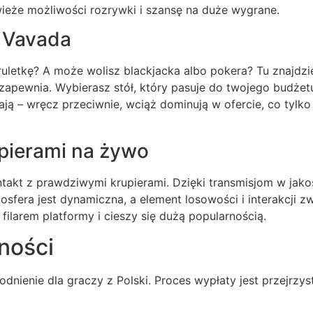
wieże możliwości rozrywki i szansę na duże wygrane.
o Vavada
uletkę? A może wolisz blackjacka albo pokera? Tu znajdzies
apewnia. Wybierasz stół, który pasuje do twojego budżetu 
kają – wręcz przeciwnie, wciąż dominują w ofercie, co tylk
upierami na żywo
akt z prawdziwymi krupierami. Dzięki transmisjom w jakoś
tmosfera jest dynamiczna, a element losowości i interakcji
filarem platformy i cieszy się dużą popularnością.
tności
dnienie dla graczy z Polski. Proces wypłaty jest przejrzy