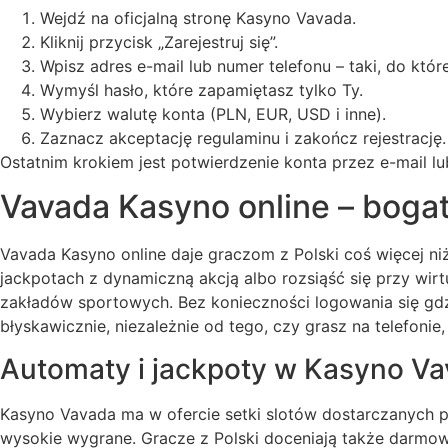
Wejdź na oficjalną stronę Kasyno Vavada.
Kliknij przycisk „Zarejestruj się”.
Wpisz adres e-mail lub numer telefonu – taki, do któ
Wymyśl hasło, które zapamiętasz tylko Ty.
Wybierz walutę konta (PLN, EUR, USD i inne).
Zaznacz akceptację regulaminu i zakończ rejestrację
Ostatnim krokiem jest potwierdzenie konta przez e-mail l
Vavada Kasyno online – bogat
Vavada Kasyno online daje graczom z Polski coś więcej ni
jackpotach z dynamiczną akcją albo rozsiąść się przy wirt
zakładów sportowych. Bez konieczności logowania się gdzie
błyskawicznie, niezależnie od tego, czy grasz na telefoni
Automaty i jackpoty w Kasyno V
Kasyno Vavada ma w ofercie setki slotów dostarczanych 
wysokie wygrane. Gracze z Polski doceniają także darmowe 