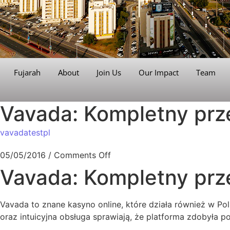
Fujarah
About
Join Us
Our Impact
Team
Vavada: Kompletny prz
vavadatestpl
05/05/2016
/
Comments Off
Vavada: Kompletny prz
Vavada to znane kasyno online, które działa również w Pol
oraz intuicyjna obsługa sprawiają, że platforma zdobyła 