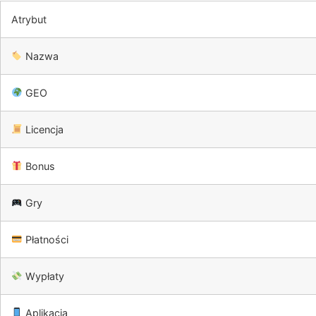
Atrybut
Nazwa
GEO
Licencja
Bonus
Gry
Płatności
Wypłaty
Aplikacja