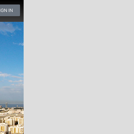
IGN IN