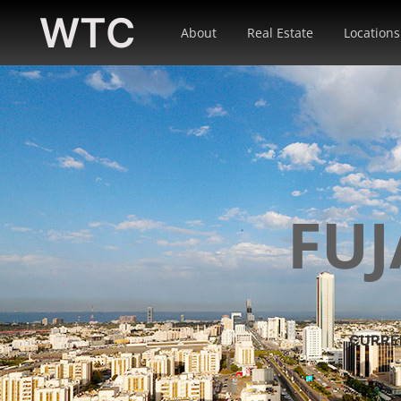
WTC
About
Real Estate
Locations
FUJ
CURRE