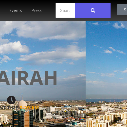
S
Events
Press
AIRAH
NT TIME
9:29 AM