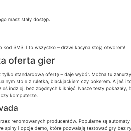
rego masz stały dostęp.
.
ub kod SMS. I to wszystko – drzwi kasyna stoją otworem!
a oferta gier
ż tylko standardową ofertę – daje wybór. Można tu zanurz
ualnym stole z ruletką, blackjackiem czy pokerem. A jeśli 
ś indziej, bez zbędnych kliknięć. Nasze testy pokazały, że
e, czy komputerze.
avada
przez renomowanych producentów. Popularne są automaty t
spiny i opcje demo, które pozwalają testować gry bez ryzyk